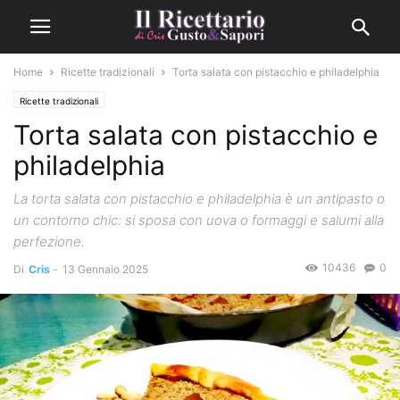
Home
Ricette tradizionali
Torta salata con pistacchio e philadelphia
Ricette tradizionali
Torta salata con pistacchio e
philadelphia
La torta salata con pistacchio e philadelphia è un antipasto o
un contorno chic: si sposa con uova o formaggi e salumi alla
perfezione.
10436
0
Di
Cris
-
13 Gennaio 2025