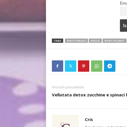
Ema
TAGS
PIATTI VELOCI
POLLO
RICETTE LIGHT
Articolo precedente
Vellutata detox zucchine e spinaci 
Cris