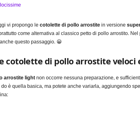
oggi vi propongo le
cotolette di pollo arrostite
in versione
supe
rattutto come alternativa al classico petto di pollo arrostito. Nel
o anche questo passaggio. 😀
cotolette di pollo arrostite veloci 
lo arrostite
light
non occorre nessuna preparazione, e sufficiente
i do è quella basica, ma potete anche variarla, aggiungendo sp
ina: