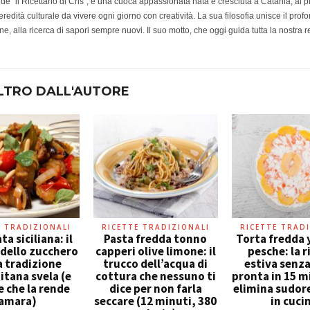
e de "il Ricettario di Cris", è una cuoca appassionata nata e cresciuta a Catania, ai 
redità culturale da vivere ogni giorno con creatività. La sua filosofia unisce il prof
e, alla ricerca di sapori sempre nuovi. Il suo motto, che oggi guida tutta la nostra r
LTRO DALL'AUTORE
E TRADIZIONALI
RICETTE TRADIZIONALI
RICETTE TRADI
a siciliana: il
Pasta fredda tonno
Torta fredda 
 dello zucchero
capperi olive limone: il
pesche: la r
a tradizione
trucco dell’acqua di
estiva senz
itana svela (e
cottura che nessuno ti
pronta in 15 m
e che la rende
dice per non farla
elimina sudore
amara)
seccare (12 minuti, 380
in cuci