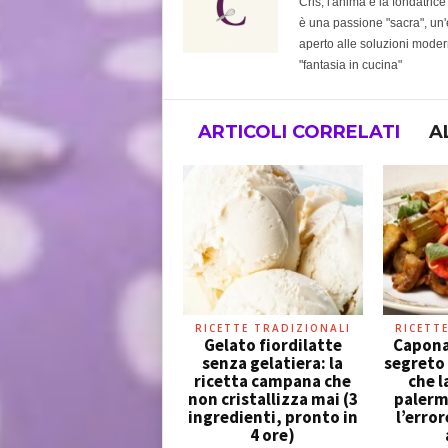
Cris, l'anima e la fondatric
è una passione "sacra", un'e
aperto alle soluzioni modern
"fantasia in cucina"
ARTICOLI CORRELATI
A
RICETTE TRADIZIONALI
RICETT
Gelato fiordilatte
Caponat
senza gelatiera: la
segreto
ricetta campana che
che l
non cristallizza mai (3
palerm
ingredienti, pronto in
l’error
4 ore)