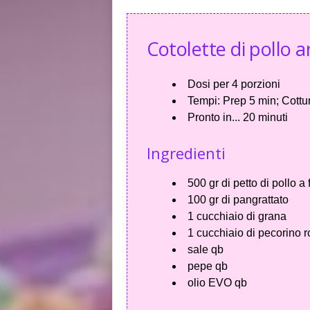
Cotolette di pollo ar
Dosi per
4 porzioni
Tempi:
Prep 5 min; Cottu
Pronto in...
20 minuti
Ingredienti
500 gr di petto di pollo a 
100 gr di pangrattato
1 cucchiaio di grana
1 cucchiaio di pecorino
sale qb
pepe qb
olio EVO qb