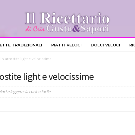
CETTE TRADIZIONALI
PIATTI VELOCI
DOLCI VELOCI
RI
lo arrostite light e velocissime
ostite light e velocissime
oci e leggere: la cucina facile.