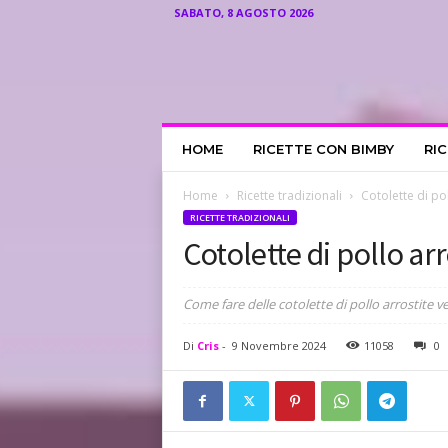
SABATO, 8 AGOSTO 2026
I
HOME
RICETTE CON BIMBY
RI
l
R
i
Home
Ricette tradizionali
Cotolette di pol
c
RICETTE TRADIZIONALI
e
Cotolette di pollo arr
t
t
a
Come fare delle cotolette di pollo arrostite vel
r
i
Di
Cris
-
9 Novembre 2024
11058
0
o
d
i
C
r