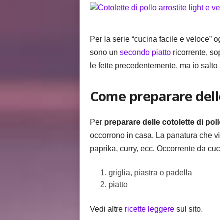
i
s
Per la serie “cucina facile e veloce” 
sono un
secondo piatto
ricorrente, sop
le fette precedentemente, ma io salt
Come preparare delle 
Per
preparare delle
cotolette di pol
occorrono in casa. La panatura che v
paprika, curry, ecc. Occorrente da cuc
griglia, piastra o padella
piatto
Vedi altre
ricette leggere
sul sito.