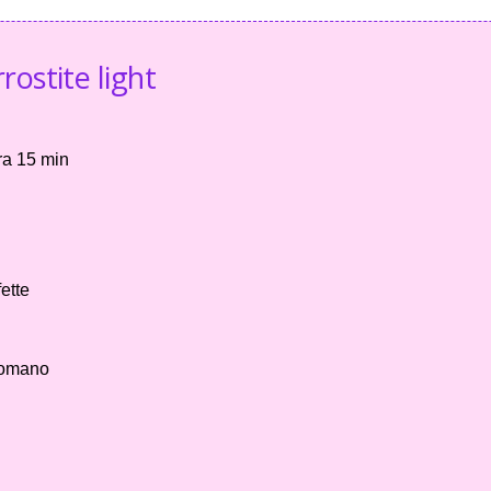
rostite light
ra 15 min
fette
 romano