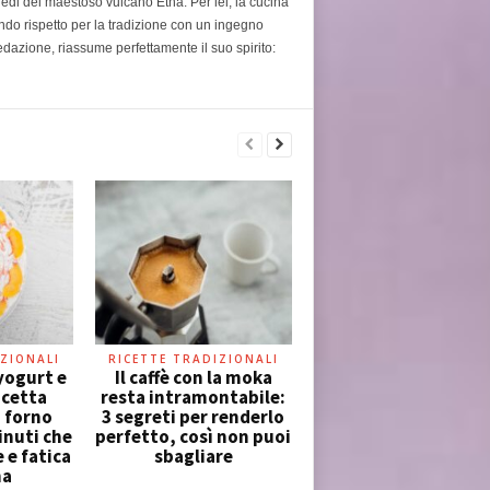
piedi del maestoso vulcano Etna. Per lei, la cucina
ondo rispetto per la tradizione con un ingegno
edazione, riassume perfettamente il suo spirito:
ZIONALI
RICETTE TRADIZIONALI
yogurt e
Il caffè con la moka
icetta
resta intramontabile:
a forno
3 segreti per renderlo
inuti che
perfetto, così non puoi
 e fatica
sbagliare
na