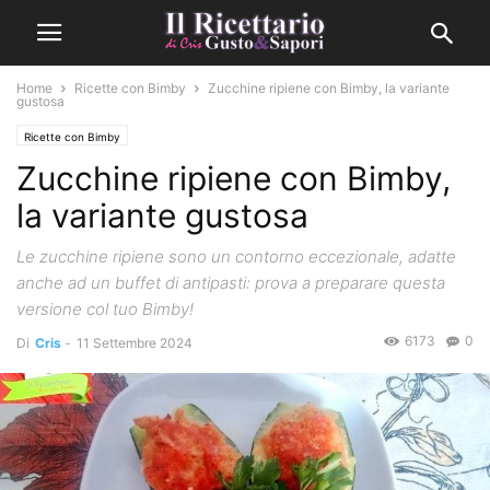
Home
Ricette con Bimby
Zucchine ripiene con Bimby, la variante
gustosa
Ricette con Bimby
Zucchine ripiene con Bimby,
la variante gustosa
Le zucchine ripiene sono un contorno eccezionale, adatte
anche ad un buffet di antipasti: prova a preparare questa
versione col tuo Bimby!
6173
0
Di
Cris
-
11 Settembre 2024