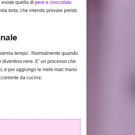
esiste quella di
pere e cioccolato
ta torta, che intendo provare presto
onale
‘risparmia tempo’. Normalmente quando
e diventino nere. E’ un processo che
asto, e poi aggiungo le mele man mano
ccorrente da cucina: