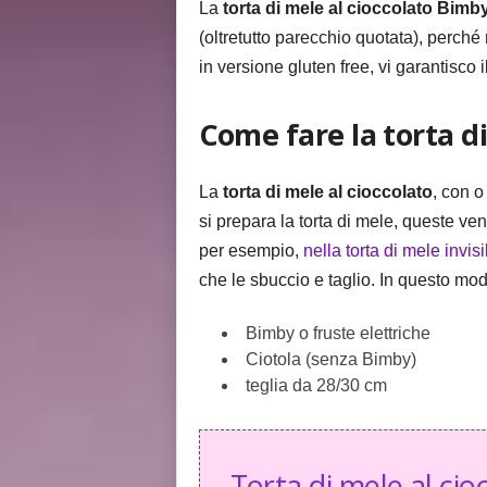
La
torta di mele al cioccolato Bimby
(oltretutto parecchio quotata), perch
in versione gluten free, vi garantisco 
Come fare la torta di
La
torta di mele al cioccolato
, con 
si prepara la torta di mele, queste v
per esempio,
nella torta di mele invisib
che le sbuccio e taglio. In questo mo
Bimby o fruste elettriche
Ciotola (senza Bimby)
teglia da 28/30 cm
Torta di mele al cio