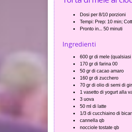
Dosi per
8/10 porzioni
Tempi:
Prep: 10 min; Cott
Pronto in...
50 minuti
Ingredienti
600 gr di mele (qualsiasi 
170 gr di farina 00
50 gr di cacao amaro
160 gr di zucchero
70 gr di olio di semi di gi
1 vasetto di yogurt alla v
3 uova
50 ml di latte
1/3 di cucchiaino di bica
cannella qb
nocciole tostate qb