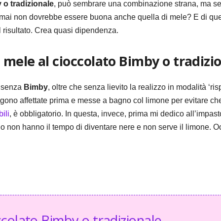
 o tradizionale
, può sembrare una combinazione strana, ma se 
é mai non dovrebbe essere buona anche quella di mele? E di ques
il risultato. Crea quasi dipendenza.
 mele al cioccolato Bimby o tradizi
o senza
Bimby
, oltre che senza lievito la realizzo in modalità 
engono affettate prima e messe a bagno col limone per evitare ch
ili
, è obbligatorio. In questa, invece, prima mi dedico all’imp
do non hanno il tempo di diventare nere e non serve il limone. O
ccolato Bimby o tradizionale