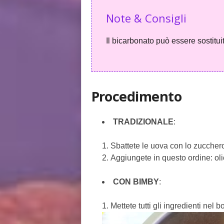
Note & Consigli
Il bicarbonato può essere sostituit
Procedimento
TRADIZIONALE
:
Sbattete le uova con lo zuccher
Aggiungete in questo ordine: olio
CON BIMBY
:
Mettete tutti gli ingredienti nel b