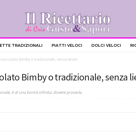
CETTE TRADIZIONALI
PIATTI VELOCI
DOLCI VELOCI
RI
 cioccolato Bimby o tradizionale, senza lievito
colato Bimby o tradizionale, senza li
onale, è di una bontà infinita: dovete provarla.