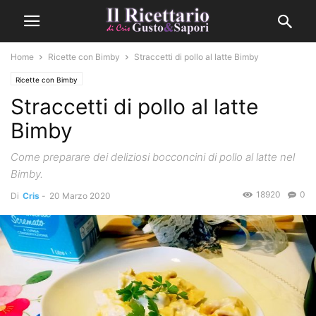
Home
Ricette con Bimby
Straccetti di pollo al latte Bimby
Ricette con Bimby
Straccetti di pollo al latte
Bimby
Come preparare dei deliziosi bocconcini di pollo al latte nel
Bimby.
18920
0
Di
Cris
-
20 Marzo 2020