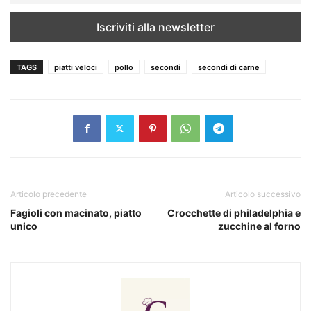
TAGS
piatti veloci
pollo
secondi
secondi di carne
Articolo precedente
Articolo successivo
Fagioli con macinato, piatto
Crocchette di philadelphia e
unico
zucchine al forno