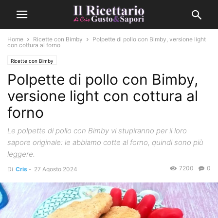
Home
Ricette con Bimby
Polpette di pollo con Bimby, versione light
con cottura al forno
Ricette con Bimby
Polpette di pollo con Bimby,
versione light con cottura al
forno
Le polpette di pollo con Bimby vi stupiranno per il loro
sapore originale: le abbiamo cotte al forno, quindi sono più
leggere.
7200
0
Di
Cris
-
27 Agosto 2024