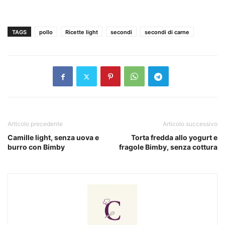
TAGS
pollo
Ricette light
secondi
secondi di carne
Articolo precedente
Articolo successivo
Camille light, senza uova e
Torta fredda allo yogurt e
burro con Bimby
fragole Bimby, senza cottura