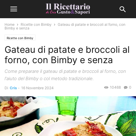
Home
Ricette con Bimby
Gateau di patate e broccoli al forno, con
Bimby e senza
Ricette con Bimby
Gateau di patate e broccoli al
forno, con Bimby e senza
Come preparare il gateau di patate e broccoli al forno, con
l'aiuto del Bimby o col metodo tradizionale.
10468
0
Di
Cris
-
16 Novembre 2024