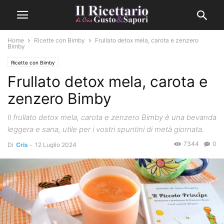
Home
Ricette con Bimby
Frullato detox mela, carota e zenzero
Bimby
Ricette con Bimby
Frullato detox mela, carota e
zenzero Bimby
Il frullato detox mela, carota e zenzero Bimby è una bevanda
leggera e sana, utile per i vostri spuntini di metà giornata.
7344
0
Di
Cris
-
12 Luglio 2024