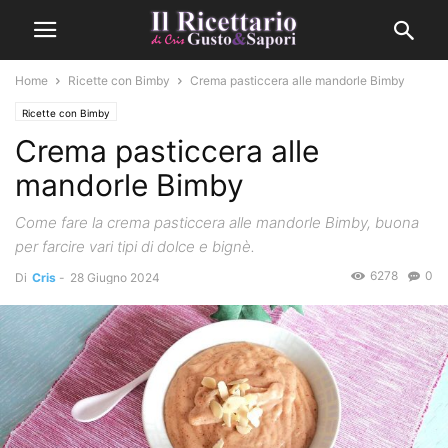
Home
Ricette con Bimby
Crema pasticcera alle mandorle Bimby
Ricette con Bimby
Crema pasticcera alle
mandorle Bimby
Come fare la crema pasticcera alle mandorle Bimby, buona
per farcire vari tipi di dolce e bignè.
6278
0
Di
Cris
-
28 Giugno 2024