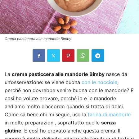
Crema pasticcera alle mandorle Bimby
La
crema pasticcera alle mandorle Bimby
nasce da
un’osservazione: se viene buona
con le nocciole
,
perché non dovrebbe venire buona con le mandorle? E
così ho volute provare, perché io e le mandorle
andiamo molto d’accordo quando si tratta di dolci.
Come sa bene chi mi segue, uso la
farina di mandorle
in molte preparazioni, soprattutto quelle
senza
glutine
. E così ho provato anche questa crema. Il
sapore è molto delicato, adatto alla farcitura di torte o