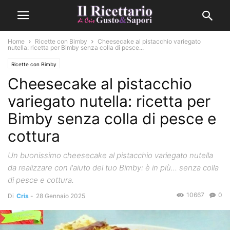
Home
Ricette con Bimby
Cheesecake al pistacchio variegato
nutella: ricetta per Bimby senza colla di pesce...
Ricette con Bimby
Cheesecake al pistacchio
variegato nutella: ricetta per
Bimby senza colla di pesce e
cottura
Un buonissimo cheesecake al pistacchio variegato nutella
da realizzare con l'aiuto del tuo Bimby: è in più... senza colla
di pesce e cottura.
10667
0
Di
Cris
-
28 Gennaio 2025