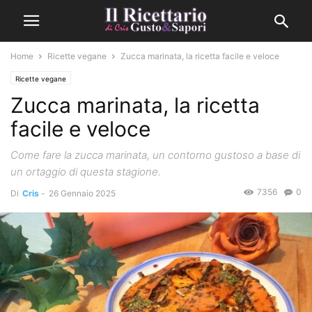
Home
Ricette vegane
Zucca marinata, la ricetta facile e veloce
Ricette vegane
Zucca marinata, la ricetta
facile e veloce
Come fare la zucca marinata, un contorno gustoso a base di
un ortaggio di questa stagione.
7356
0
Di
Cris
-
26 Gennaio 2025