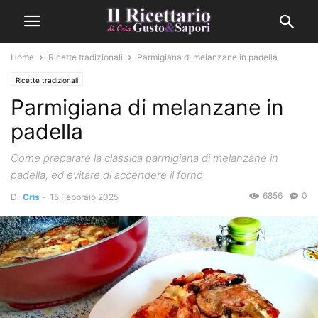
Home
Ricette tradizionali
Parmigiana di melanzane in padella
Ricette tradizionali
Parmigiana di melanzane in
padella
Come preparare la classica parmigiana di melanzane in
padella, ed evitare di accendere il forno.
6856
0
Di
Cris
-
15 Febbraio 2025