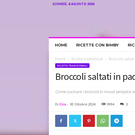
GIOVEDÌ, 6 AGOSTO 2026
I
HOME
RICETTE CON BIMBY
RI
l
R
i
Home
Ricette tradizionali
Broccoli saltat
c
RICETTE TRADIZIONALI
e
Broccoli saltati in p
t
t
a
Come cucinare i broccoli in mood semplice senz
r
i
Di
Cris
-
30 Ottobre 2024
9994
0
o
d
i
C
r