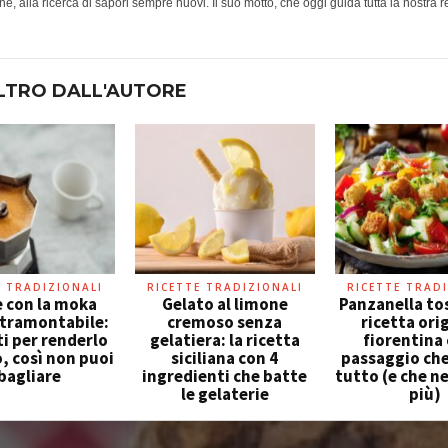
e, alla ricerca di sapori sempre nuovi. Il suo motto, che oggi guida tutta la nostra r
LTRO DALL'AUTORE
E TRADIZIONALI
RICETTE TRADIZIONALI
RICETTE TRADI
fè con la moka
Gelato al limone
Panzanella tos
ntramontabile:
cremoso senza
ricetta ori
ti per renderlo
gelatiera: la ricetta
fiorentina 
, così non puoi
siciliana con 4
passaggio ch
bagliare
ingredienti che batte
tutto (e che n
le gelaterie
più)