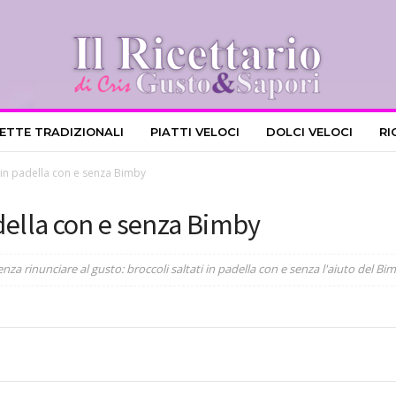
CETTE TRADIZIONALI
PIATTI VELOCI
DOLCI VELOCI
RI
i in padella con e senza Bimby
adella con e senza Bimby
a rinunciare al gusto: broccoli saltati in padella con e senza l'aiuto del Bi