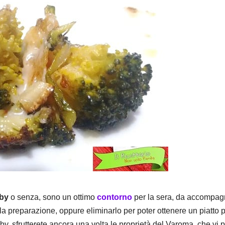
mby
o senza, sono un ottimo
contorno
per la sera, da accompagn
lla preparazione, oppure eliminarlo per poter ottenere un piatto
mby, sfrutterete ancora una volta le proprietà del Varoma, che vi