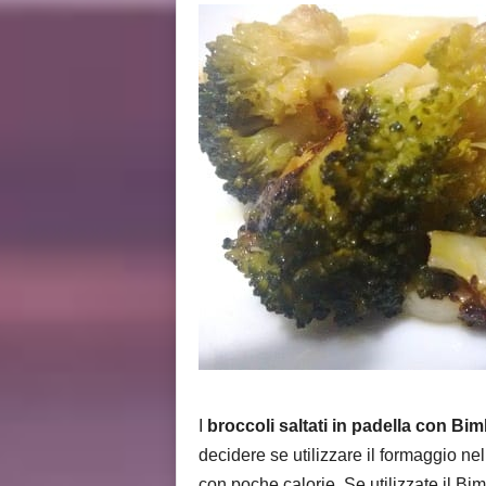
i
s
I
broccoli saltati in padella con Bi
decidere se utilizzare il formaggio ne
con poche calorie. Se utilizzate il Bi