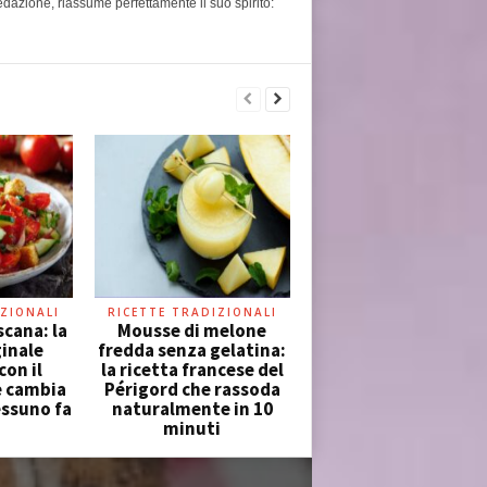
edazione, riassume perfettamente il suo spirito:
ZIONALI
RICETTE TRADIZIONALI
cana: la
Mousse di melone
ginale
fredda senza gelatina:
con il
la ricetta francese del
e cambia
Périgord che rassoda
essuno fa
naturalmente in 10
minuti