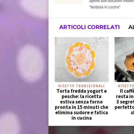
aperto alle soluzioni modern
"fantasia in cucina"
ARTICOLI CORRELATI
A
RICETTE TRADIZIONALI
RICETT
Torta fredda yogurt e
Il caf
pesche: la ricetta
resta i
estiva senza forno
3 segre
pronta in 15 minuti che
perfetto
elimina sudore e fatica
s
in cucina