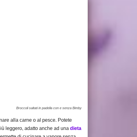
Broccoli saltati in padella con e senza Bimby
are alla carne o al pesce. Potete
 più leggero, adatto anche ad una
dieta
 permette di cucinare a vapore senza