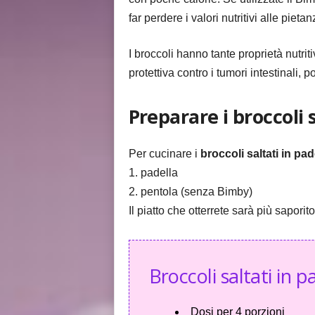
far perdere i valori nutritivi alle pieta
I broccoli hanno tante proprietà nutri
protettiva contro i tumori intestinali, 
Preparare i broccoli 
Per cucinare i
broccoli saltati in p
1. padella
2. pentola (senza Bimby)
Il piatto che otterrete sarà più saporit
Broccoli saltati in p
Dosi per
4 porzioni