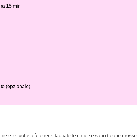
ura 15 min
te (opzionale)
cime e le foglie più tenere; tagliate le cime se sono troppo grosse