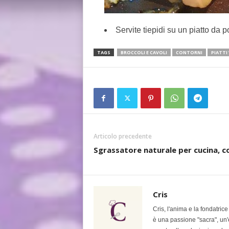
Servite tiepidi su un piatto da p
TAGS
BROCCOLI E CAVOLI
CONTORNI
PIATTI
Articolo precedente
Sgrassatore naturale per cucina, co
Cris
Cris, l'anima e la fondatric
è una passione "sacra", un'e