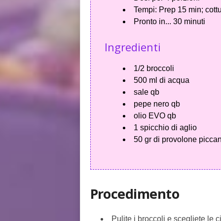
Tempi:
Prep 15 min; cott
Pronto in...
30 minuti
Ingredienti
1/2 broccoli
500 ml di acqua
sale qb
pepe nero qb
olio EVO qb
1 spicchio di aglio
50 gr di provolone piccan
Procedimento
Pulite i broccoli e scegliete le 