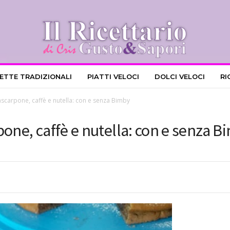
CETTE TRADIZIONALI
PIATTI VELOCI
DOLCI VELOCI
RI
ascarpone, caffè e nutella: con e senza Bimby
pone, caffè e nutella: con e senza B