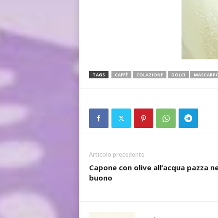
TAGS
CAFFÈ
COLAZIONE
DOLCI
MASCARP
Articolo precedente
Capone con olive all’acqua pazza n
buono