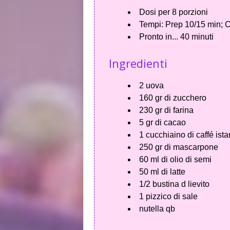
Dosi per
8 porzioni
Tempi:
Prep 10/15 min; C
Pronto in...
40 minuti
Ingredienti
2 uova
160 gr di zucchero
230 gr di farina
5 gr di cacao
1 cucchiaino di caffé ist
250 gr di mascarpone
60 ml di olio di semi
50 ml di latte
1/2 bustina d lievito
1 pizzico di sale
nutella qb