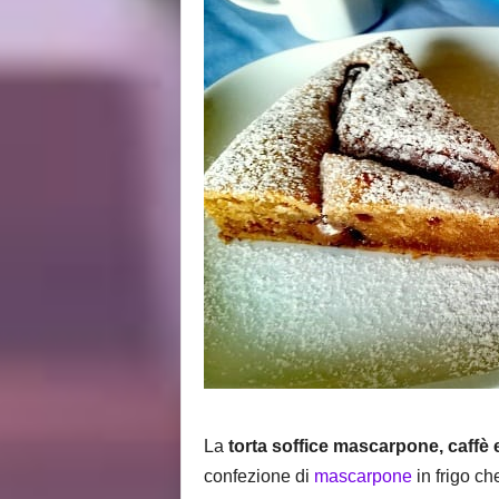
i
s
La
torta
soffice mascarpone, caffè 
confezione di
mascarpone
in frigo ch