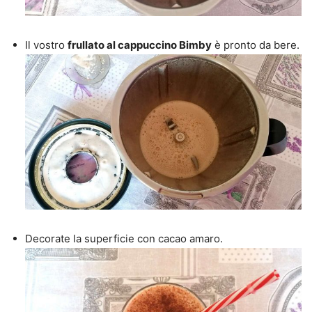
Il vostro
frullato al cappuccino Bimby
è pronto da bere.
Decorate la superficie con cacao amaro.