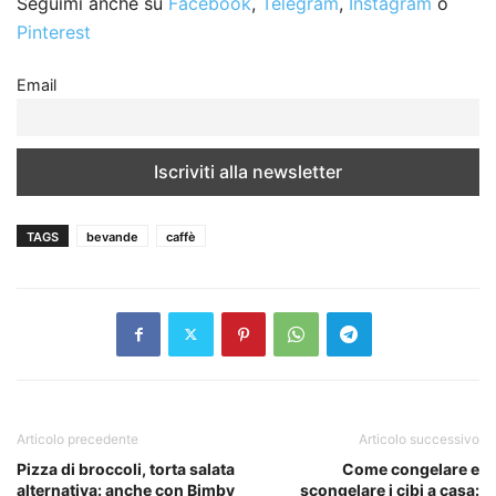
Seguimi anche su
Facebook
,
Telegram
,
Instagram
o
Pinterest
Email
TAGS
bevande
caffè
Articolo precedente
Articolo successivo
Pizza di broccoli, torta salata
Come congelare e
alternativa: anche con Bimby
scongelare i cibi a casa: