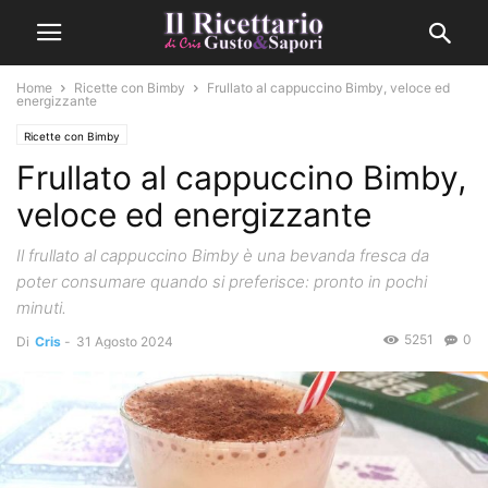
Home
Ricette con Bimby
Frullato al cappuccino Bimby, veloce ed
energizzante
Ricette con Bimby
Frullato al cappuccino Bimby,
veloce ed energizzante
Il frullato al cappuccino Bimby è una bevanda fresca da
poter consumare quando si preferisce: pronto in pochi
minuti.
5251
0
Di
Cris
-
31 Agosto 2024