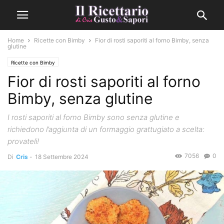
Home
Ricette con Bimby
Fior di rosti saporiti al forno Bimby, senza
glutine
Ricette con Bimby
Fior di rosti saporiti al forno
Bimby, senza glutine
I rosti saporiti al forno Bimby sono senza glutine e
richiedono l’aggiunta di un formaggio grattugiato a scelta:
provateli!
7056
0
Di
Cris
-
18 Settembre 2024