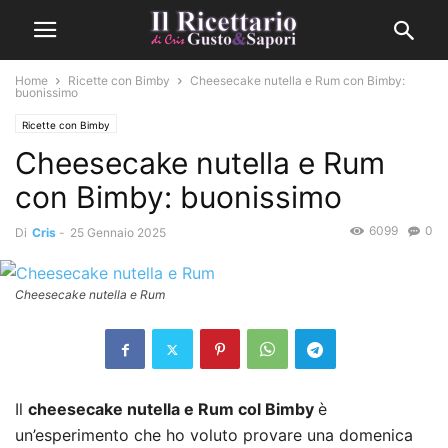
Home
Ricette con Bimby
Cheesecake nutella e Rum con Bimby:
buonissimo
Ricette con Bimby
Cheesecake nutella e Rum
con Bimby: buonissimo
6099
0
Di
Cris
-
25 Gennaio 2025
Cheesecake nutella e Rum
Il
cheesecake nutella e Rum col Bimby
è
un’esperimento che ho voluto provare una domenica