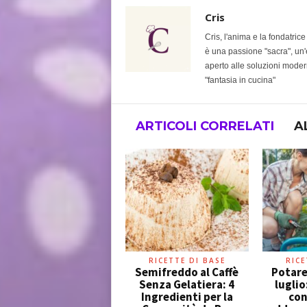
Cris
Cris, l'anima e la fondatric
è una passione "sacra", un'e
aperto alle soluzioni modern
"fantasia in cucina"
ARTICOLI CORRELATI
A
RICETTE DI BASE
RICE
Semifreddo al Caffè
Potare
Senza Gelatiera: 4
luglio
Ingredienti per la
con