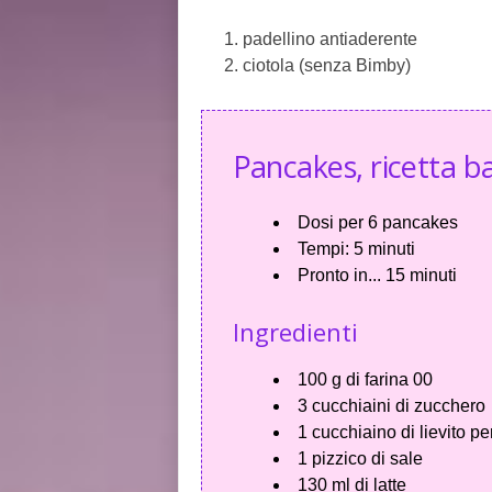
padellino antiaderente
ciotola (senza Bimby)
Pancakes, ricetta b
Dosi per
6 pancakes
Tempi:
5 minuti
Pronto in...
15 minuti
Ingredienti
100 g di farina 00
3 cucchiaini di zucchero
1 cucchiaino di lievito pe
1 pizzico di sale
130 ml di latte