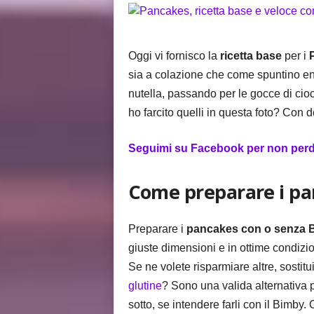
i
s
Oggi vi fornisco la
ricetta base
per i
sia a colazione che come spuntino ene
nutella, passando per le gocce di cioc
ho farcito quelli in questa foto? Con d
Seguimi su Facebook per non perder
Come preparare i p
Preparare i
pancakes con o senza
giuste dimensioni e in ottime condizion
Se ne volete risparmiare altre, sostitu
glutine
? Sono una valida alternativa p
sotto, se intendere farli con il Bimby.