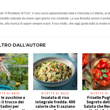
e de "il Ricettario di Cris", è una cuoca appassionata nata e cresciuta a Catania, ai 
redità culturale da vivere ogni giorno con creatività. La sua filosofia unisce il prof
e, alla ricerca di sapori sempre nuovi. Il suo motto, che oggi guida tutta la nostra r
LTRO DALL'AUTORE
TTE DI BASE
RICETTE DI BASE
RICETTE DI
 le zucchine a
Insalata di riso
Friselle Pugli
: il trucco dei
integrale fredda: 400
Segreto del
tadini per
calorie che ti saziano
Salata che Ne