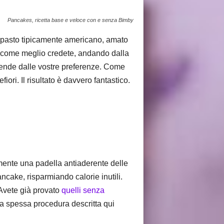
Pancakes, ricetta base e veloce con e senza Bimby
un pasto tipicamente americano, amato
li come meglio credete, andando dalla
dipende dalle vostre preferenze. Come
ori. Il risultato è davvero fantastico.
mente una padella antiaderente delle
ncake, risparmiando calorie inutili.
. Avete già provato
quelli senza
 la spessa procedura descritta qui