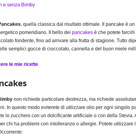
Pancakes
, quella classica dal risultato ottimale. Il pancake è 
rgetico pomeridiano. Il bello dei
pancakes
è che potete farcir
colato fondente, fino ad arrivare alla frutta di stagione. Tutto 
elle semplici gocce di cioccolato, cannella e del buon miele millefi
e le mie ricette
ancakes
 Bimby
non richiede particolare destrezza, ma richiede assoluta
i. In questo modo eviterete di utilizzare olio per ogni singolo pa
ite lo zucchero con un dolcificante artificiale o con della Stevia
er chi ha problemi con intolleranze o allergie. Potete utilizzare
 Occorrente: