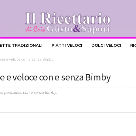
CETTE TRADIZIONALI
PIATTI VELOCI
DOLCI VELOCI
RI
base e veloce con e senza Bimby
se e veloce con e senza Bimby
dei pancakes, con e senza Bimby.