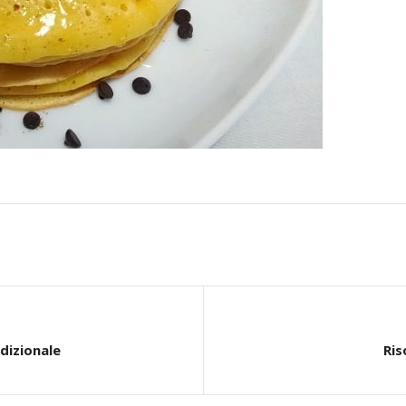
dizionale
Ris