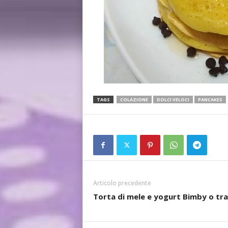
TAGS
COLAZIONE
DOLCI VELOCI
PANCAKES
Articolo precedente
Torta di mele e yogurt Bimby o tra