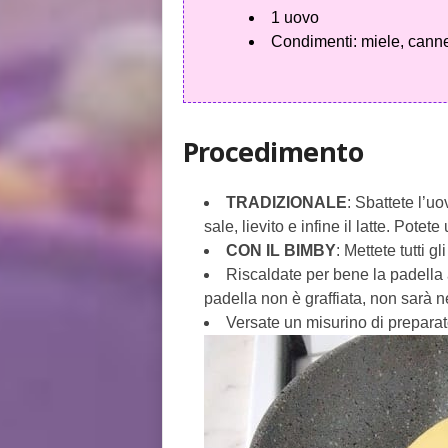
1 uovo
Condimenti: miele, canne
Procedimento
TRADIZIONALE
: Sbattete l’u
sale, lievito e infine il latte. Potet
CON IL BIMBY
: Mettete tutti g
Riscaldate per bene la padella a
padella non è graffiata, non sarà 
Versate un misurino di preparat