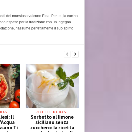
piedi del maestoso vulcano Etna. Per lei, la cucina
ondo rispetto per la tradizione con un ingegno
edazione, riassume perfettamente il suo spirito:
 BASE
RICETTE DI BASE
esi: Il
Sorbetto al limone
l’Acqua
siciliano senza
ssuno Ti
zucchero: la ricetta