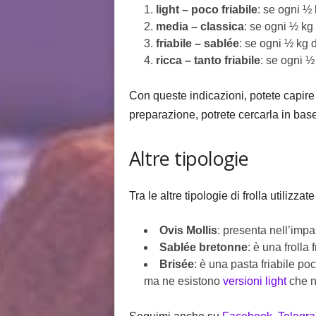
light – poco friabile
: se ogni ½ 
media – classica
: se ogni ½ kg
friabile – sablée
: se ogni ½ kg 
ricca – tanto friabile
: se ogni ½
Con queste indicazioni, potete capire c
preparazione, potrete cercarla in bas
Altre tipologie
Tra le altre tipologie di frolla utilizza
Ovis Mollis
: presenta nell’impas
Sablée bretonne
: è una frolla
Brisée
: è una pasta friabile po
ma ne esistono
versioni light
che n