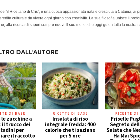
e de "il Ricettario di Cris", è una cuoca appassionata nata e cresciuta a Catania, ai 
redità culturale da vivere ogni giorno con creatività. La sua filosofia unisce il prof
e, alla ricerca di sapori sempre nuovi. Il suo motto, che oggi guida tutta la nostra r
LTRO DALL'AUTORE
TTE DI BASE
RICETTE DI BASE
RICETTE DI
 le zucchine a
Insalata di riso
Friselle Pugli
: il trucco dei
integrale fredda: 400
Segreto del
tadini per
calorie che ti saziano
Salata che Ne
are il raccolto
per 5 ore
Ha Mai Spi