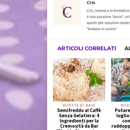
Cris
Cris, l'anima e la fondatric
è una passione "sacra", un'e
aperto alle soluzioni modern
"fantasia in cucina"
ARTICOLI CORRELATI
A
RICETTE DI BASE
RICE
Semifreddo al Caffè
Potare
Senza Gelatiera: 4
luglio
Ingredienti per la
con
Cremosità da Bar
raddoppi