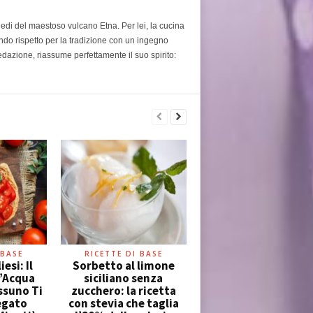
piedi del maestoso vulcano Etna. Per lei, la cucina
ondo rispetto per la tradizione con un ingegno
edazione, riassume perfettamente il suo spirito:
 BASE
RICETTE DI BASE
esi: Il
Sorbetto al limone
l’Acqua
siciliano senza
ssuno Ti
zucchero: la ricetta
egato
con stevia che taglia