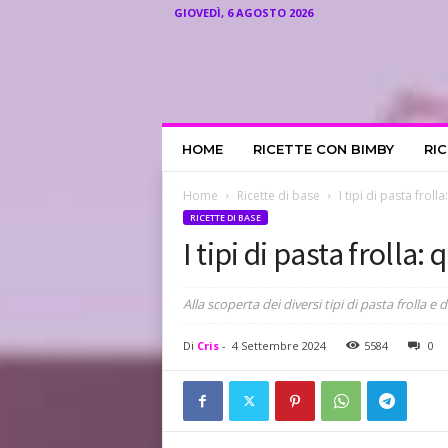
GIOVEDÌ, 6 AGOSTO 2026
I
HOME
RICETTE CON BIMBY
RI
l
R
i
Home
Ricette di base
I tipi di pasta froll
c
RICETTE DI BASE
e
I tipi di pasta frolla:
t
t
a
Alla scoperta dei diversi tipi di pasta frolla e
r
i
Di
Cris
-
4 Settembre 2024
5584
0
o
d
i
C
r