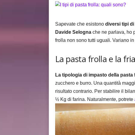
i
s
Sapevate che esistono
diversi tipi di
Davide Selogna
che ne parlava, ho p
frolla non sono tutti uguali. Variano in
La pasta frolla e la fria
La tipologia di impasto della pasta f
zucchero e burro. Una quantità maggio
risultato contrario. Per stabilire il bi
½ Kg di farina. Naturalmente, potrete