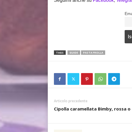
Seguimi anche su
Facebook
,
Telegr
Ema
TAGS
GUIDE
PASTA FROLLA
Articolo precedente
Cipolla caramellata Bimby, rossa o