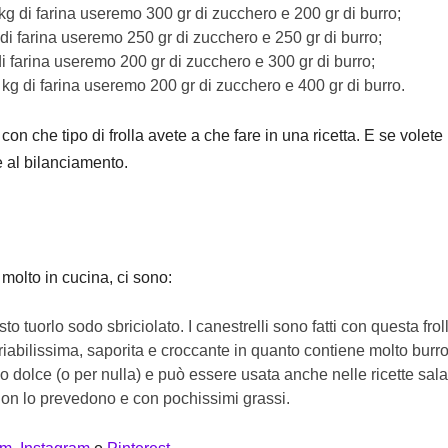
kg di farina useremo 300 gr di zucchero e 200 gr di burro;
 di farina useremo 250 gr di zucchero e 250 gr di burro;
di farina useremo 200 gr di zucchero e 300 gr di burro;
 kg di farina useremo 200 gr di zucchero e 400 gr di burro.
on che tipo di frolla avete a che fare in una ricetta. E se volete u
e al bilanciamento.
te molto in cucina, ci sono:
to tuorlo sodo sbriciolato. I canestrelli sono fatti con questa frol
 friabilissima, saporita e croccante in quanto contiene molto burro
co dolce (o per nulla) e può essere usata anche nelle ricette sala
on lo prevedono e con pochissimi grassi.