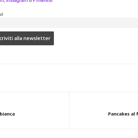
am
,
Instagram
o
Pinterest
il
 bianca
Pancakes al 