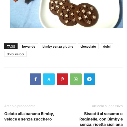
TAGS
bevande
bimby senza glutine
cioccolato
dolci
dolci veloci
Articolo precedente
Articolo successivo
Gelato alla banana Bimby,
Biscotti al sesamo o
veloce e senza zucchero
Reginelle, con Bimby e
senza: ricetta siciliana