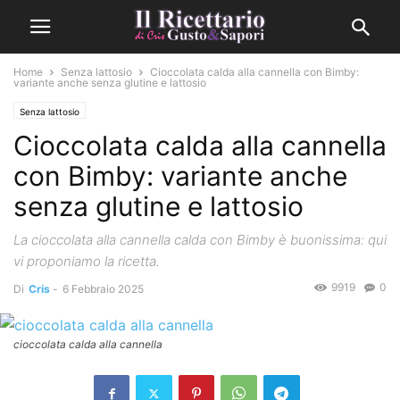
Home
Senza lattosio
Cioccolata calda alla cannella con Bimby:
variante anche senza glutine e lattosio
Senza lattosio
Cioccolata calda alla cannella
con Bimby: variante anche
senza glutine e lattosio
La cioccolata alla cannella calda con Bimby è buonissima: qui
vi proponiamo la ricetta.
9919
0
Di
Cris
-
6 Febbraio 2025
cioccolata calda alla cannella