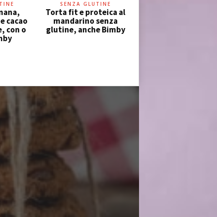
TINE
SENZA GLUTINE
anana,
Torta fit e proteica al
 e cacao
mandarino senza
e, con o
glutine, anche Bimby
mby