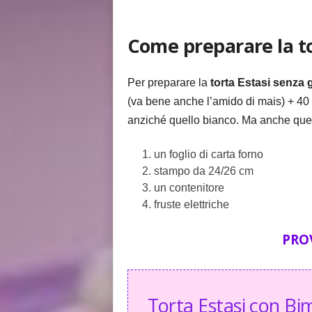
Come preparare la to
Per preparare la
torta Estasi
senza g
(va bene anche l’amido di mais) + 40 gr
anziché quello bianco. Ma anche quest
un foglio di carta forno
stampo da 24/26 cm
un contenitore
fruste elettriche
PRO
Torta Estasi con Bi