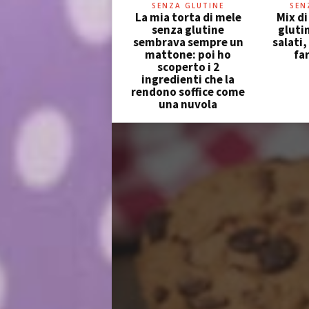
SENZA GLUTINE
SEN
La mia torta di mele
Mix di
senza glutine
glutin
sembrava sempre un
salati,
mattone: poi ho
far
scoperto i 2
ingredienti che la
rendono soffice come
una nuvola