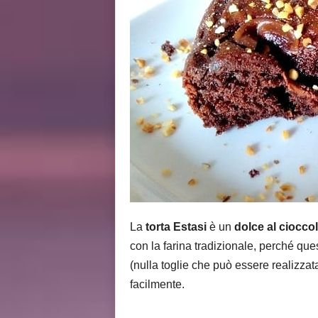
i
s
La
torta Estasi
è un
dolce al cioccol
con la farina tradizionale, perché ques
(nulla toglie che può essere realizza
facilmente.