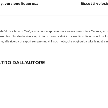
y, versione liquorosa
Biscotti veloc
e de "il Ricettario di Cris", è una cuoca appassionata nata e cresciuta a Catania, ai 
redità culturale da vivere ogni giorno con creatività. La sua filosofia unisce il prof
e, alla ricerca di sapori sempre nuovi. Il suo motto, che oggi guida tutta la nostra r
LTRO DALL'AUTORE