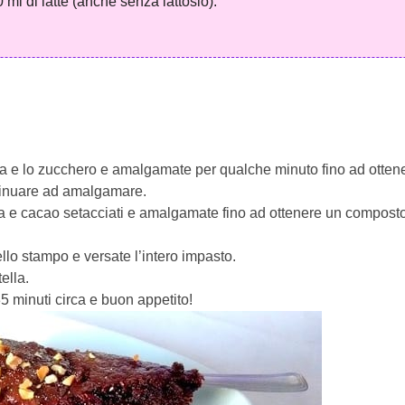
 ml di latte (anche senza lattosio).
ova e lo zucchero e amalgamate per qualche minuto fino ad ott
tinuare ad amalgamare.
a e cacao setacciati e amalgamate fino ad ottenere un compost
nello stampo e versate l’intero impasto.
ella.
35 minuti circa e buon appetito!