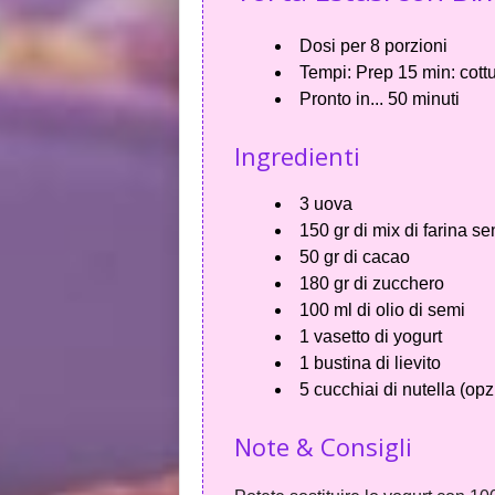
Dosi per
8 porzioni
Tempi:
Prep 15 min: cott
Pronto in...
50 minuti
Ingredienti
3 uova
150 gr di mix di farina s
50 gr di cacao
180 gr di zucchero
100 ml di olio di semi
1 vasetto di yogurt
1 bustina di lievito
5 cucchiai di nutella (opz
Note & Consigli