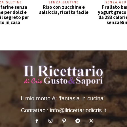
ZA GLUTINE
SENZA GLUTINE
SENZA GLU
 farine senza
Riso con zucchine e
Frullato b
e per dolci e
salsiccia, ricetta facile
yogurt greco
 il segreto per
da 283 calori
lo in casa
senza Bi
Il mio motto è: ‘fantasia in cucina’.
Contattaci:
info@ilricettariodicris.it