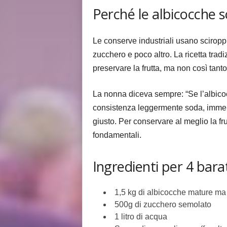
Perché le albicocche s
Le conserve industriali usano sciroppi
zucchero e poco altro. La ricetta trad
preservare la frutta, ma non così tanto
La nonna diceva sempre: “Se l’albicoc
consistenza leggermente soda, immerso
giusto. Per conservare al meglio la f
fondamentali.
Ingredienti per 4 bara
1,5 kg di albicocche mature ma
500g di zucchero semolato
1 litro di acqua