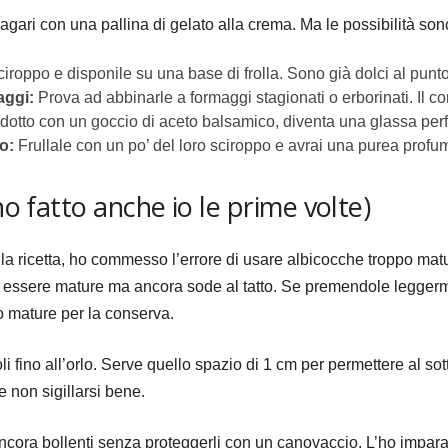
ari con una pallina di gelato alla crema. Ma le possibilità sono 
iroppo e disponile su una base di frolla. Sono già dolci al punto
ggi:
Prova ad abbinarle a formaggi stagionati o erborinati. Il co
dotto con un goccio di aceto balsamico, diventa una glassa perfet
o:
Frullale con un po’ del loro sciroppo e avrai una purea profum
ho fatto anche io le prime volte)
 la ricetta, ho commesso l’errore di usare albicocche troppo mat
 essere mature ma ancora sode al tatto. Se premendole leggerm
o mature per la conserva.
toli fino all’orlo. Serve quello spazio di 1 cm per permettere al so
 non sigillarsi bene.
 ancora bollenti senza proteggerli con un canovaccio. L’ho impa