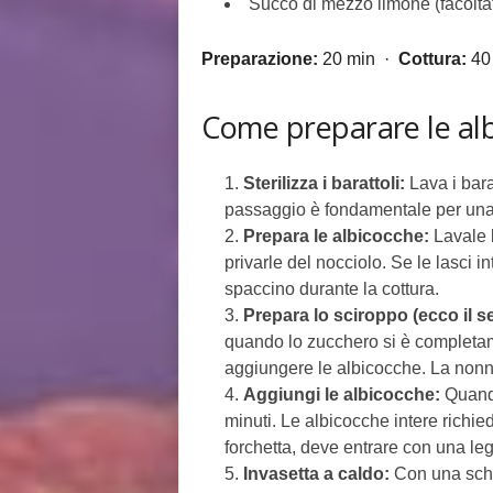
Succo di mezzo limone (facoltat
Preparazione:
20 min ·
Cottura:
40
Come preparare le al
Sterilizza i barattoli:
Lava i bara
passaggio è fondamentale per una 
Prepara le albicocche:
Lavale b
privarle del nocciolo. Se le lasci 
spaccino durante la cottura.
Prepara lo sciroppo (ecco il s
quando lo zucchero si è completame
aggiungere le albicocche. La nonn
Aggiungi le albicocche:
Quando
minuti. Le albicocche intere rich
forchetta, deve entrare con una le
Invasetta a caldo:
Con una schiu