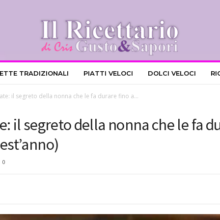
CETTE TRADIZIONALI
PIATTI VELOCI
DOLCI VELOCI
RI
e: il segreto della nonna che le fa durare fino a...
: il segreto della nonna che le fa du
uest’anno)
0