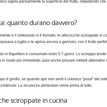
ico sigilla parzialmente la superficie del frutto, impedendo che d
ta: quanto durano davvero?
tamente e il sottovuoto si è formato, le albicocche sciroppate si 
parava a luglio e le apriva ancora a gennaio, con il frutto perfet
alo in frigorifero e consumalo entro 5-7 giorni. Lo sciroppo tende
ca in modo più immediato, puoi anche provare metodi alternativ
po è gonfio, se quando apri non senti il classico “pssst” del sot
contenuto. La sicurezza alimentare viene prima di tutto.
che sciroppate in cucina