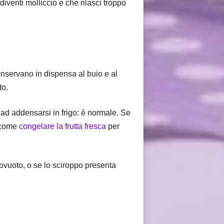
iventi molliccio e che rilasci troppo
conservano in dispensa al buio e al
to.
 ad addensarsi in frigo: è normale. Se
i come
congelare la frutta fresca
per
tovuoto, o se lo sciroppo presenta