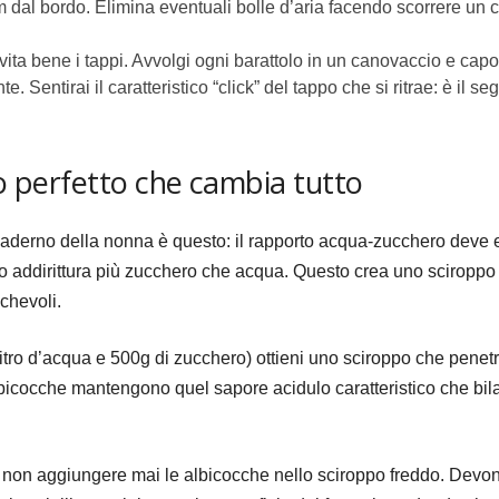
m dal bordo. Elimina eventuali bolle d’aria facendo scorrere un c
ita bene i tappi. Avvolgi ogni barattolo in un canovaccio e capovo
 Sentirai il caratteristico “click” del tappo che si ritrae: è il se
po perfetto che cambia tutto
uaderno della nonna è questo: il rapporto acqua-zucchero deve es
o addirittura più zucchero che acqua. Questo crea uno sciroppo
cchevoli.
litro d’acqua e 500g di zucchero) ottieni uno sciroppo che penet
lbicocche mantengono quel sapore acidulo caratteristico che bil
za: non aggiungere mai le albicocche nello sciroppo freddo. Devo