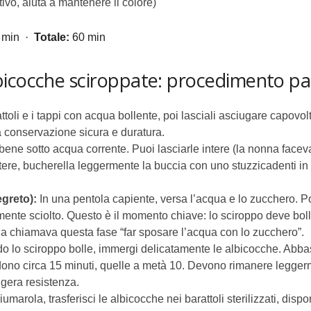
ivo, aiuta a mantenere il colore)
 min ·
Totale:
60 min
bicocche sciroppate: procedimento pa
ttoli e i tappi con acqua bollente, poi lasciali asciugare capovo
conservazione sicura e duratura.
ene sotto acqua corrente. Puoi lasciarle intere (la nonna faceva
intere, bucherella leggermente la buccia con uno stuzzicadenti in 
egreto):
In una pentola capiente, versa l’acqua e lo zucchero. P
nte sciolto. Questo è il momento chiave: lo sciroppo deve boll
a chiamava questa fase “far sposare l’acqua con lo zucchero”.
 lo sciroppo bolle, immergi delicatamente le albicocche. Abba
iedono circa 15 minuti, quelle a metà 10. Devono rimanere legg
ggera resistenza.
marola, trasferisci le albicocche nei barattoli sterilizzati, dis