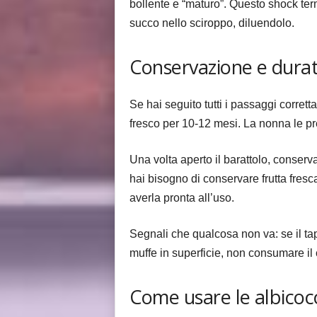
bollente e “maturo”. Questo shock term
succo nello sciroppo, diluendolo.
Conservazione e dura
Se hai seguito tutti i passaggi corret
fresco per 10-12 mesi. La nonna le pre
Una volta aperto il barattolo, conserv
hai bisogno di conservare frutta fres
averla pronta all’uso.
Segnali che qualcosa non va: se il tap
muffe in superficie, non consumare il 
Come usare le albicoc