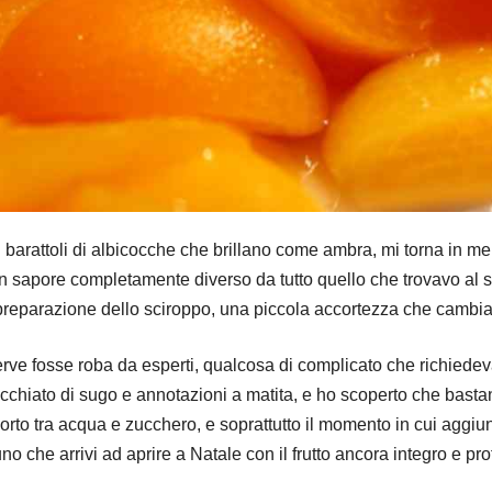
arattoli di albicocche che brillano come ambra, mi torna in ment
 sapore completamente diverso da tutto quello che trovavo al s
 preparazione dello sciroppo, una piccola accortezza che cambia 
rve fosse roba da esperti, qualcosa di complicato che richiedeva
macchiato di sugo e annotazioni a matita, e ho scoperto che bast
porto tra acqua e zucchero, e soprattutto il momento in cui aggiun
no che arrivi ad aprire a Natale con il frutto ancora integro e pr