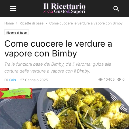
Home
Ricette di base
Come cuocere le verdure a vapore con Bimby
Ricette di base
Come cuocere le verdure a
vapore con Bimby
Tra le funzioni base del Bimby, c'è il Varoma: guida alla
cottura delle verdure a vapore con il Bimby.
10405
0
Di
Cris
-
27 Gennaio 2025